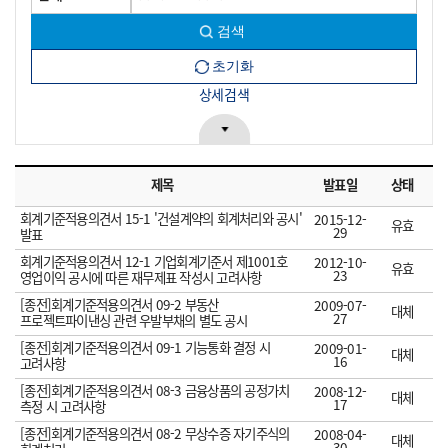
상세검색
제목
발표일
상태
회계기준적용의견서 15-1 '건설계약의 회계처리와 공시'
2015-12-
유효
29
발표
회계기준적용의견서 12-1 기업회계기준서 제1001호
2012-10-
유효
23
영업이익 공시에 따른 재무제표 작성시 고려사항
[종전]회계기준적용의견서 09-2 부동산
2009-07-
대체
27
프로젝트파이낸싱 관련 우발부채의 별도 공시
[종전]회계기준적용의견서 09-1 기능통화 결정 시
2009-01-
대체
16
고려사항
[종전]회계기준적용의견서 08-3 금융상품의 공정가치
2008-12-
대체
17
측정 시 고려사항
[종전]회계기준적용의견서 08-2 무상수증 자기주식의
2008-04-
대체