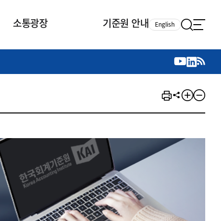
소통광장
기준원 안내
English
국제 활동
국제 활동
참여
뉴스레터
주요업무
자료실
자료실
참여
채용안내
연구논문 공유
2026년 중점 사업방향
제정개정자료
제정개정자료
서베이
채용 안내
회계기준 제정개정 업무
행사·교육자료
행사∙교육자료
의견제안
채용 공고
회계기준 제정개정 절차
기고자료
기고자료
지속가능성 공시기준 제정개정
업무
교육 업무
IFRS재단 재정지원