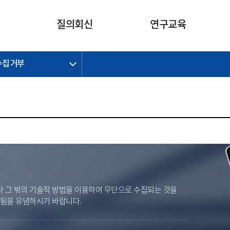
카피라이트로 가기
본문으로 가기
주메뉴로 가기
질의회신
연구교육
수집 거부
제정개정과제
제정개정과제
질의회신 요약
연구
보도자료
CI소개
주요 일정
주요 일정
회계기준적용의견서
교육
회계뉴스
조직
진행 과제
진행 과제
질의회신 요약 안내
진행 중인 연구과제
스마트강의
완료 과제
완료 과제
질의회신 요약 전체
IFRS Research Forum
교육 자료
의견 조회
의견 조회
한국채택국제회계기준
출판물
IFRS 해석위원회 논의 결과
일반기업회계기준
종전기업회계기준
K-IFRS 신속처리질의
 그 밖의 기술적 방법을 이용하여 무단으로 수집되는 것을
일반기업회계기준 신속처리질
벌됨을 유념하시기 바랍니다.
의
정착지원TF