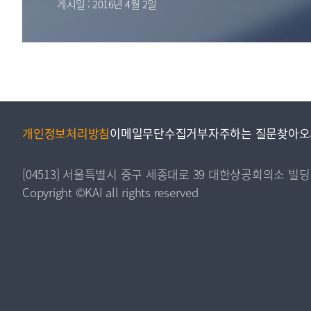
게시일 : 2016년 4월 2일
투명·지속가능 경제를 위한
회계기준 및 지속가능성 기준
제정의 글로벌 리더
회계기준열람서비스
개인정보처리방침
이메일무단수집거부
자주하는 질문
찾아오
[04513] 서울특별시 중구 세종대로 39 대한상공회의소 빌딩
Copyright ©KAI all rights reserved