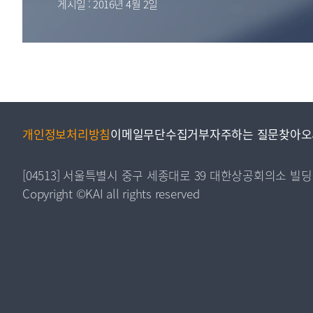
게시일 : 2016년 4월 2일
투명·지속가능 경제를 위한
회계기준 및 지속가능성 기준
제정의 글로벌 리더
회계기준열람서비스
개인정보처리방침
이메일무단수집거부
자주하는 질문
찾아오
[04513] 서울특별시 중구 세종대로 39 대한상공회의소 빌딩
Copyright ©KAI all rights reserved