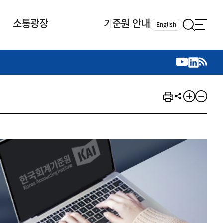
소통광장
기준원 안내
English
국제 활동
국제 활동
참여
뉴스레터
주요업무
자료실
자료실
참여
채용안내
연구논문 공유
2026년 중점 사업방향
제정개정자료
제정개정자료
서베이
채용 안내
회계기준 제정개정 업무
행사·교육자료
행사∙교육자료
의견제안
채용 공고
회계기준 제정개정 절차
기고자료
기고자료
지속가능성 공시기준 제정개정
업무
교육 업무
IFRS재단 재정지원