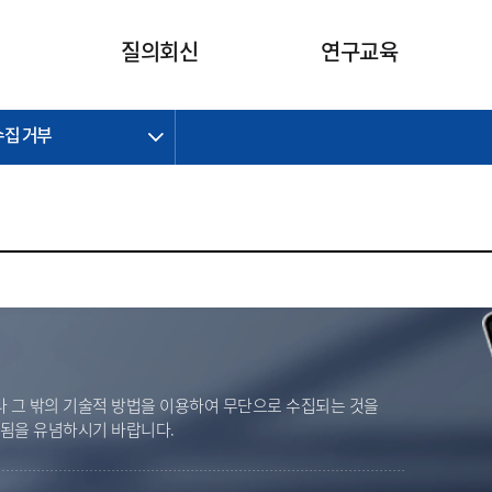
카피라이트로 가기
본문으로 가기
주메뉴로 가기
질의회신
연구교육
수집 거부
제정개정과제
제정개정과제
질의회신 요약
연구
보도자료
CI소개
주요 일정
주요 일정
회계기준적용의견서
교육
회계뉴스
조직
진행 과제
진행 과제
질의회신 요약 안내
진행 중인 연구과제
스마트강의
완료 과제
완료 과제
질의회신 요약 전체
IFRS Research Forum
교육 자료
의견 조회
의견 조회
한국채택국제회계기준
출판물
IFRS 해석위원회 논의 결과
일반기업회계기준
종전기업회계기준
K-IFRS 신속처리질의
 그 밖의 기술적 방법을 이용하여 무단으로 수집되는 것을
일반기업회계기준 신속처리질
벌됨을 유념하시기 바랍니다.
의
정착지원TF